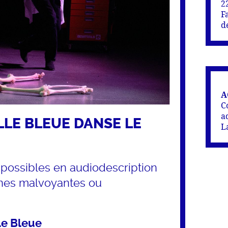
2
F
d
A
C
a
LLE BLEUE DANSE LE
L
possibles en audiodescription
nes malvoyantes ou
le Bleue