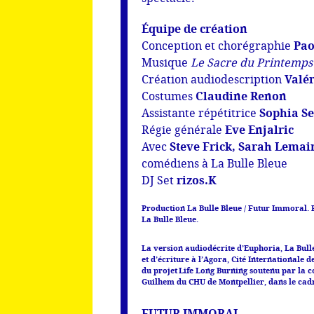
Équipe de création
Conception et chorégraphie
Pao
Musique
Le Sacre du Printemps
Création audiodescription
Valé
Costumes
Claudine Renon
Assistante répétitrice
Sophia Se
Régie générale
Eve Enjalric
Avec
Steve Frick, Sarah Lemair
comédiens à La Bulle Bleue
DJ Set
rizos.K
Production La Bulle Bleue / Futur Immoral. 
La Bulle Bleue.
La version audiodécrite d’Euphoria, La Bulle
et d’écriture à l’Agora, Cité Internationale 
du projet Life Long Burning soutenu par la 
Guilhem du CHU de Montpellier, dans le cadr
FUTUR IMMORAL