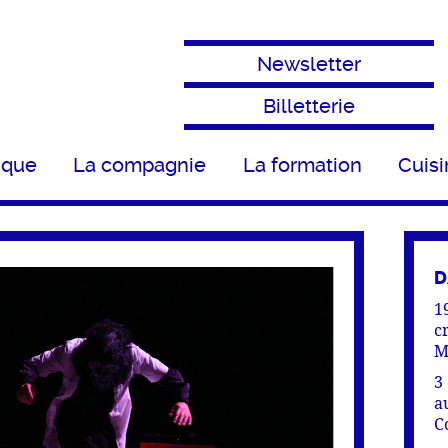
Newsletter
Billetterie
ique
La compagnie
La formation
Cuisi
D
1
c
M
3
a
C