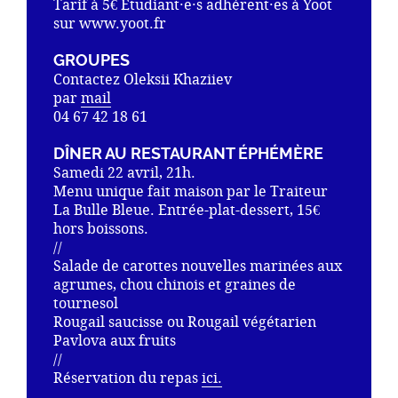
Tarif à 5€ Étudiant·e·s adhérent·es à Yoot
sur www.yoot.fr
GROUPES
Contactez Oleksii Khaziiev
par
mail
04 67 42 18 61
DÎNER AU RESTAURANT ÉPHÉMÈRE
Samedi 22 avril, 21h.
Menu unique fait maison par le Traiteur
La Bulle Bleue. Entrée-plat-dessert, 15€
hors boissons.
//
Salade de carottes nouvelles marinées aux
agrumes, chou chinois et graines de
tournesol
Rougail saucisse ou Rougail végétarien
Pavlova aux fruits
//
Réservation du repas
ici.