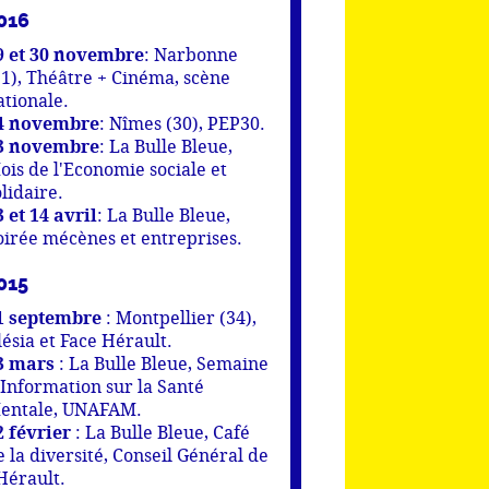
016
9 et 30 novembre
: Narbonne
11), Théâtre + Cinéma, scène
ationale.
4 novembre
: Nîmes (30), PEP30.
3 novembre
: La Bulle Bleue,
ois de l'Economie sociale et
olidaire.
3 et 14 avril
: La Bulle Bleue,
oirée mécènes et entreprises.
015
1 septembre
: Montpellier (34),
lésia et Face Hérault.
3 mars
: La Bulle Bleue, Semaine
'Information sur la Santé
entale, UNAFAM.
2 février
: La Bulle Bleue, Café
e la diversité, Conseil Général de
'Hérault.