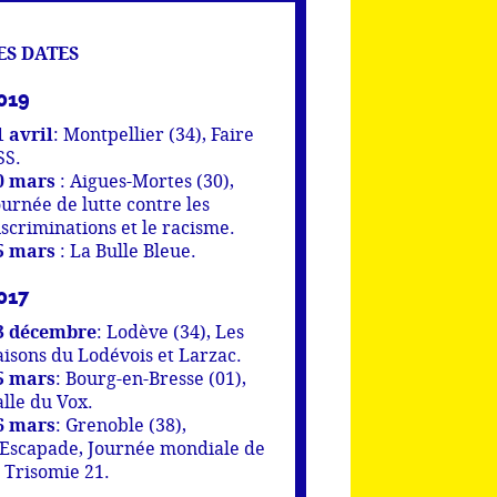
ES DATES
019
1 avril
: Montpellier (34), Faire
SS.
0 mars
: Aigues-Mortes (30),
ournée de lutte contre les
iscriminations et le racisme.
5 mars
: La Bulle Bleue.
017
3 décembre
: Lodève (34), Les
aisons du Lodévois et Larzac.
5 mars
: Bourg-en-Bresse (01),
alle du Vox.
6 mars
: Grenoble (38),
’Escapade, Journée mondiale de
a Trisomie 21.