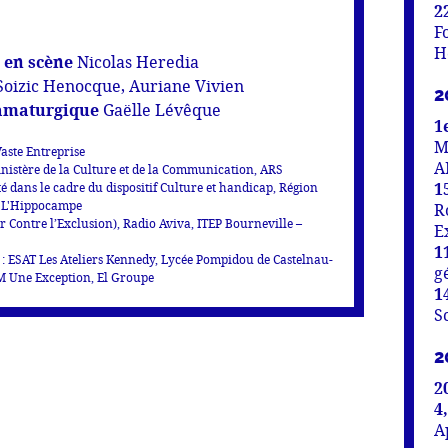
2
F
H
 en scène
Nicolas Heredia
Soizic Henocque, Auriane Vivien
2
ramaturgique
Gaëlle Lévêque
1
M
aste Entreprise
A
nistère de la Culture et de la Communication, ARS
1
é dans le cadre du dispositif Culture et handicap, Région
n L'Hippocampe
R
r Contre l’Exclusion), Radio Aviva, ITEP Bourneville –
E
1
: ESAT Les Ateliers Kennedy, Lycée Pompidou de Castelnau-
g
OM Une Exception, El Groupe
1
S
2
2
4
A