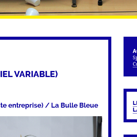
A
S
C
IEL VARIABLE)
L
te entreprise) / La Bulle Bleue
L