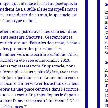
ique qui entrelace le réel au poétique, la
2
médiens de La Bulle Bleue interpelle notre
2
ce. D’une durée de 30 min, le spectacle est
(
 à tout type de lieu.
n
2
etiens enregistrés avec des salariés - dans
2
rents secteurs d’activité. Ces rencontres
M
s
nrichi ensuite d’articles de presse, d’essais
1
naire, proposer des pistes pour les
S
 cheminer vers une écriture scénique. Ainsi,
 variable) a été créé en novembre 2013.
2
ières représentations du spectacle, nous
2
e forme plus courte, plus légère, avec trois
K
uvoir jouer partout – et notamment au coeur
1
écessaire d’interviewer les acteurs sur leur
d
ésormais une place centrale dans l’écriture,
M
stions au coeur du projet depuis le départ :
1
d
 dans l'univers normatif du travail ? Où se
l
es résistances ?"