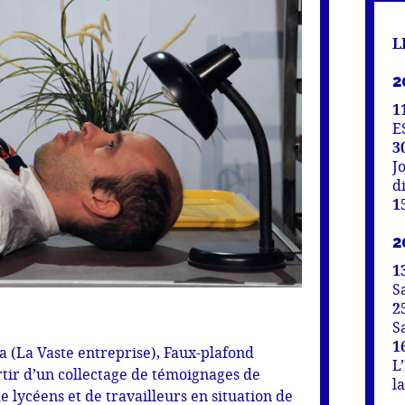
L
2
1
E
3
J
d
1
2
1
S
2
S
1
a (La Vaste entreprise), Faux-plafond
L
rtir d’un collectage de témoignages de
l
de lycéens et de travailleurs en situation de