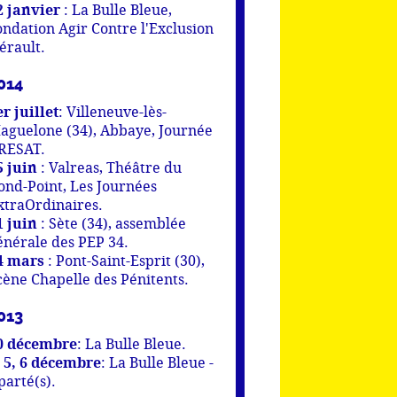
2 janvier
: La Bulle Bleue,
ondation Agir Contre l'Exclusion
érault.
014
er juillet
: Villeneuve-lès-
aguelone (34), Abbaye, Journée
RESAT.
5 juin
: Valreas, Théâtre du
ond-Point, Les Journées
xtraOrdinaires.
1 juin
: Sète (34), assemblée
énérale des PEP 34.
4 mars
: Pont-Saint-Esprit (30),
cène Chapelle des Pénitents.
013
0 décembre
: La Bulle Bleue.
, 5, 6 décembre
: La Bulle Bleue -
parté(s).