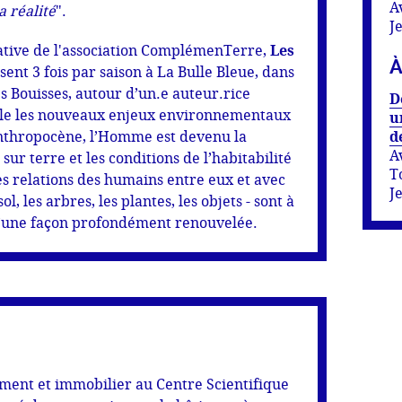
A
a réalité
".
J
iative de l'association ComplémenTerre,
Les
À
sent 3 fois par saison à La Bulle Bleue, dans
s Bouisses, autour d’un.e auteur.rice
D
le les nouveaux enjeux environnementaux
u
Anthropocène, l’Homme est devenu la
d
A
ur terre et les conditions de l’habitabilité
T
es relations des humains entre eux et avec
J
ol, les arbres, les plantes, les objets - sont à
’une façon profondément renouvelée.
iment et immobilier au Centre Scientifique