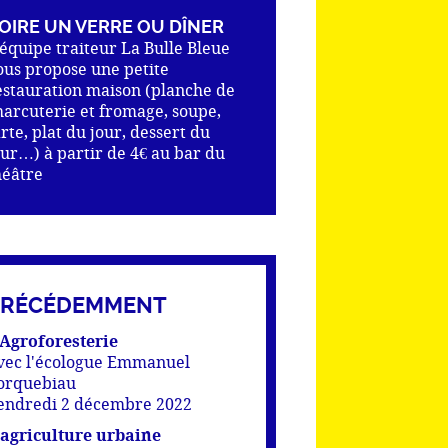
OIRE UN VERRE OU DÎNER
’équipe traiteur La Bulle Bleue
ous propose une petite
estauration maison (planche de
harcuterie et fromage, soupe,
arte, plat du jour, dessert du
our…) à partir de 4€ au bar du
héâtre
PRÉCÉDEMMENT
’Agroforesterie
vec l'écologue Emmanuel
orquebiau
endredi 2 décembre 2022
'agriculture urbaine