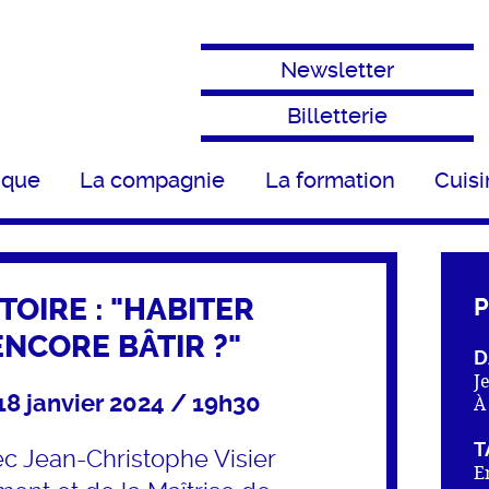
Newsletter
Billetterie
ique
La compagnie
La formation
Cuisi
TOIRE : "HABITER
P
ENCORE BÂTIR ?"
D
J
18 janvier 2024 / 19h30
À
T
c Jean-Christophe Visier
E