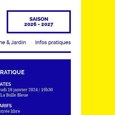
SAISON
2026 - 2027
ne & Jardin
Infos pratiques
RATIQUE
ATES
eudi 18 janvier 2024 / 19h30
 La Bulle Bleue
ARIFS
ntrée libre