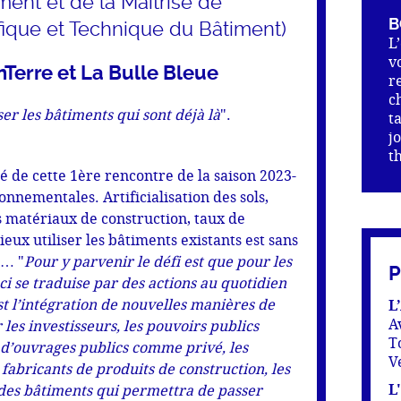
ent et de la Maîtrise de
B
ifique et Technique du Bâtiment)
L
v
erre et La Bulle Bleue
r
c
er les bâtiments qui sont déjà là
".
t
j
t
té de cette 1ère rencontre de la saison 2023-
nnementales. Artificialisation des sols,
 matériaux de construction, taux de
ux utiliser les bâtiments existants est sans
n… "
Pour y parvenir le défi est que pour les
ci se traduise par des actions au quotidien
st l’intégration de nouvelles manières de
L
A
les investisseurs, les pouvoirs publics
T
s d’ouvrages publics comme privé, les
V
 fabricants de produits de construction, les
L
s des bâtiments qui permettra de passer